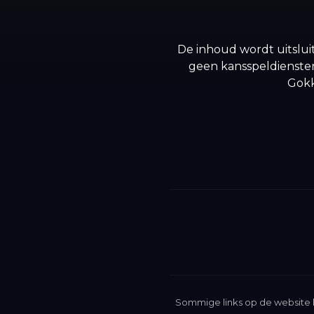
De inhoud wordt uitslui
geen kansspeldiensten
Gokk
Sommige links op de website ku