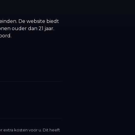
einden. De website biedt
nen ouder dan 21 jaar.
oord.
 extra kosten voor u. Dit heeft